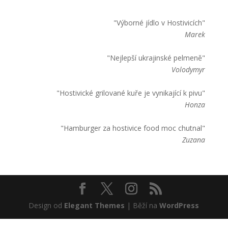
"Výborné jídlo v Hostivicích"
Marek
"Nejlepší ukrajinské pelmeně"
Volodymyr
"Hostivické grilované kuře je vynikající k pivu"
Honza
"Hamburger za hostivice food moc chutnal"
Zuzana
Design od
Elegant Themes
| Běží na
WordPress