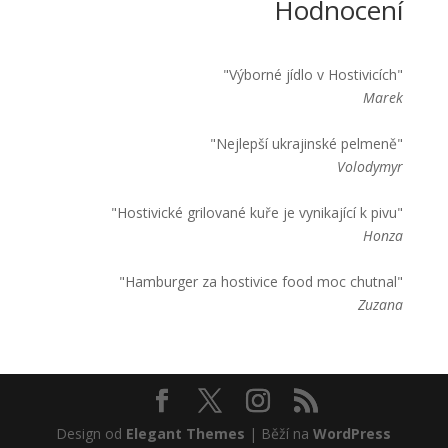
Hodnocení
"Výborné jídlo v Hostivicích"
Marek
"Nejlepší ukrajinské pelmeně"
Volodymyr
"Hostivické grilované kuře je vynikající k pivu"
Honza
"Hamburger za hostivice food moc chutnal"
Zuzana
Design od
Elegant Themes
| Běží na
WordPress