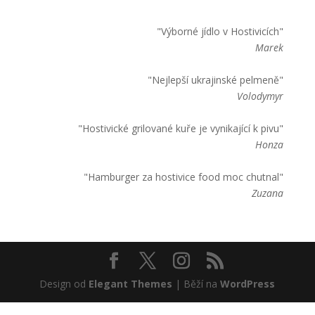
"Výborné jídlo v Hostivicích"
Marek
"Nejlepší ukrajinské pelmeně"
Volodymyr
"Hostivické grilované kuře je vynikající k pivu"
Honza
"Hamburger za hostivice food moc chutnal"
Zuzana
Design od
Elegant Themes
| Běží na
WordPress