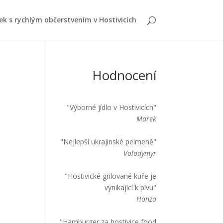
ek s rychlým občerstvením v Hostivicích
Hodnocení
"Výborné jídlo v Hostivicích"
Marek
"Nejlepší ukrajinské pelmeně"
Volodymyr
"Hostivické grilované kuře je
vynikající k pivu"
Honza
"Hamburger za hostivice food